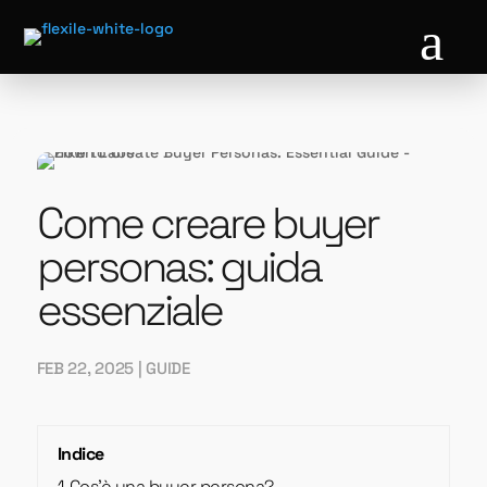
a
Come creare buyer
personas: guida
essenziale
FEB 22, 2025
|
GUIDE
Indice
1
Cos'è una buyer persona?