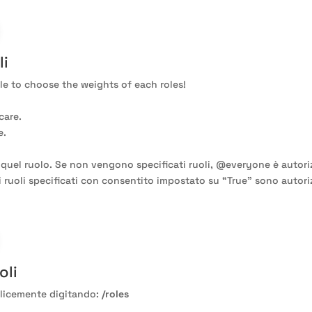
li
ole to choose the weights of each roles
!
care
.
e
.
 quel ruolo
. Se non vengono specificati ruoli
,
@everyone
è autori
 i ruoli specificati con consentito impostato su
“True
” sono autori
oli
mplicemente digitando
:
/roles