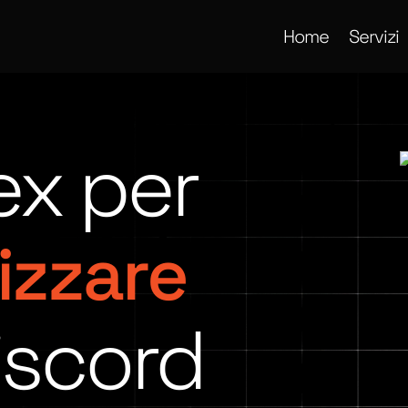
Home
Servizi
ex per
izzare
Discord