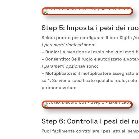
Step 5
: Imposta i pesi dei ruo
Sei
ora pronto per configurare il bot
: Digita
/r
I parametri richiesti
sono
:
–
Ruolo
:
La menzione al ruolo che vuoi modifi
–
Consentito
:
Se il ruolo è autorizzato a votar
I parametri opzionali
sono
:
–
Moltiplicatore
:
il moltiplicatore assegnato a
su
1
. Se viene specificato qualche ruolo
, solo
potranno votare
.
Step 6
: Controlla i pesi dei ru
Puoi facilmente controllare i pesi attuali se