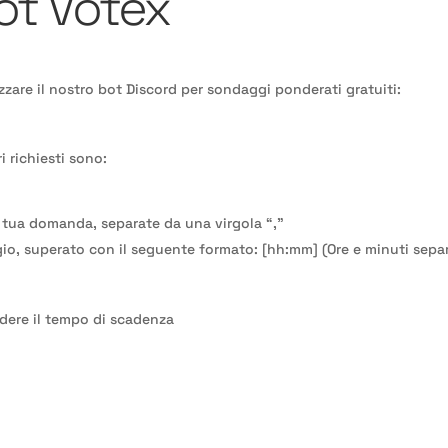
ot Votex
izzare il nostro bot Discord per sondaggi ponderati gratuiti:
 richiesti sono:
la tua domanda, separate da una virgola “,”
io, superato con il seguente formato: [hh:mm] (Ore e minuti separ
ndere il tempo di scadenza