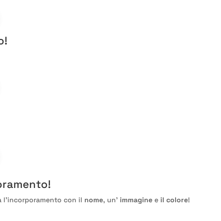
o
!
poramento
!
za l'incorporamento con il
nome
, un'
immagine
e
il colore
!