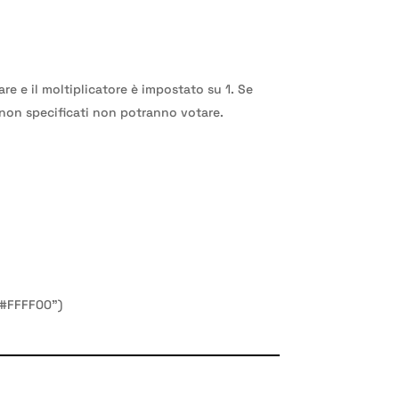
re e il moltiplicatore è impostato su 1. Se
i non specificati non potranno votare.
 “#FFFF00”)