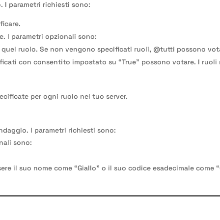
 I parametri richiesti sono:
ficare.
re. I parametri opzionali sono:
a quel ruolo. Se non vengono specificati ruoli, @tutti possono vota
cificati con consentito impostato su “True” possono votare. I ruol
cificate per ogni ruolo nel tuo server.
daggio. I parametri richiesti sono:
onali sono:
sere il suo nome come “Giallo” o il suo codice esadecimale come