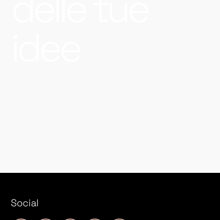
delle tue
idee
&
Social